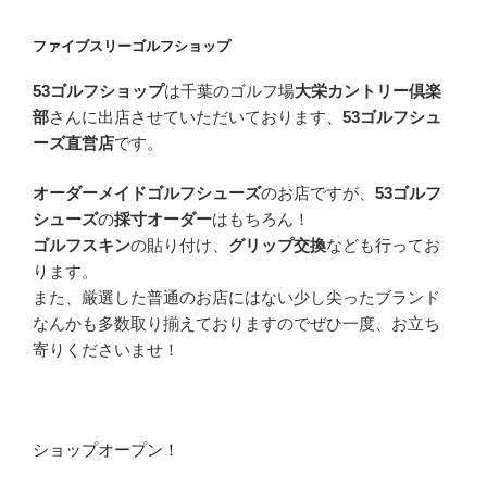
ファイブスリーゴルフショップ
53ゴルフショップ
は千葉のゴルフ場
大栄カントリー倶楽
部
さんに出店させていただいております、
53ゴルフシュ
ーズ直営店
です。
オーダーメイドゴルフシューズ
のお店ですが、
53ゴルフ
シューズ
の
採寸オーダー
はもちろん！
ゴルフスキン
の貼り付け、
グリップ交換
なども行ってお
ります。
また、厳選した普通のお店にはない少し尖ったブランド
なんかも多数取り揃えておりますのでぜひ一度、お立ち
寄りくださいませ！
ショップオープン！