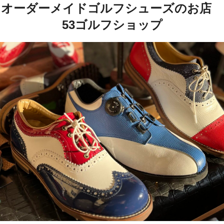
オーダーメイドゴルフシューズのお店
53ゴルフショップ
コ
ン
テ
ン
ツ
へ
ス
キ
ッ
プ